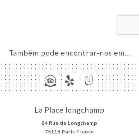
AL
RVAR
ERIA
IAÇÃO
NU
Também pode encontrar-nos em…
SSE
ACTO
La Place longchamp
84 Rue de Longchamp
75116 Paris France