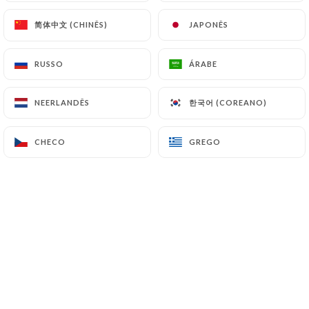
简体中文 (CHINÊS)
简体中文 (CHINÊS)
JAPONÊS
JAPONÊS
Sabine T. classificado
S
RUSSO
RUSSO
ÁRABE
ÁRABE
5/5
Service , qualité des mets, ambiance
한국어 (COREANO)
한국어 (COREANO)
NEERLANDÊS
NEERLANDÊS
30/06/2026
•
11:45
CHECO
CHECO
GREGO
GREGO
Odile D. classificado
O
4/5
Un service extrêmement attentif, un cadre
calme et accueillant, une très bonne
cuisine: que demander de plus pour un
excellent déjeuner à prix abordables.
19/06/2026
•
02:41