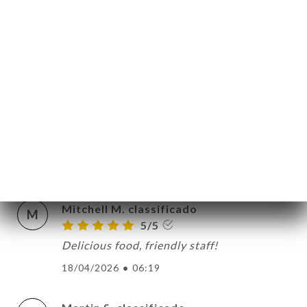
atmosphere was relaxing and the perfect
setting for a great meal. The food was
prepared beautifully and tasted amazing.
The friendly staff provided great service
and helped us choose just the right
selections. High fives to the team at
LaPlace and thank you for a great dining
experience.
21/04/2026
•
04:37
Mitchell M. classificado
M
5/5
Delicious food, friendly staff!
18/04/2026
•
06:19