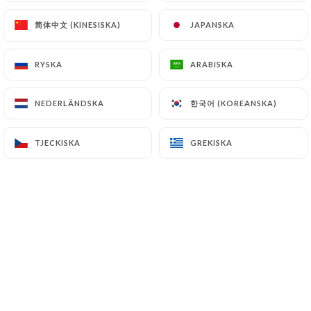
简体中文 (KINESISKA)
简体中文 (KINESISKA)
JAPANSKA
JAPANSKA
Sabine T. bedömd
S
RYSKA
RYSKA
ARABISKA
ARABISKA
5/5
Service , qualité des mets, ambiance
한국어 (KOREANSKA)
한국어 (KOREANSKA)
NEDERLÄNDSKA
NEDERLÄNDSKA
30/06/2026
•
11:45
TJECKISKA
TJECKISKA
GREKISKA
GREKISKA
Odile D. bedömd
O
4/5
Un service extrêmement attentif, un cadre
calme et accueillant, une très bonne
cuisine: que demander de plus pour un
excellent déjeuner à prix abordables.
19/06/2026
•
02:41