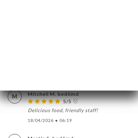
atmosphere was relaxing and the perfect
setting for a great meal. The food was
prepared beautifully and tasted amazing.
The friendly staff provided great service
and helped us choose just the right
selections. High fives to the team at
LaPlace and thank you for a great dining
experience.
21/04/2026
•
04:37
Mitchell M. bedömd
M
5/5
Delicious food, friendly staff!
18/04/2026
•
06:19